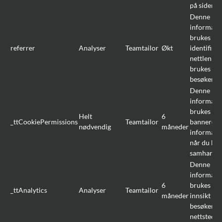
på siden).
Denne
informasj
brukes til 
referrer
Analyser
Teamtailor
Økt
identifiser
nettlenke
brukes for
besøkende 
Denne
informasj
brukes for
Helt
6
_ttCookiePermissions
Teamtailor
banneret f
nødvendig
måneder
informasj
når du har
samhandle
Denne
informasj
6
brukes til
_ttAnalytics
Analyser
Teamtailor
måneder
innsikt o
besøkende
nettstedet