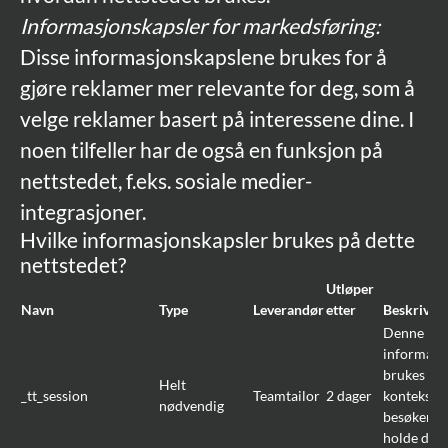
Informasjonskapsler for markedsføring:
Disse informasjonskapslene brukes for å
gjøre reklamer mer relevante for deg, som å
velge reklamer basert på interessene dine. I
noen tilfeller har de også en funksjon på
nettstedet, f.eks. sosiale medier-
integrasjoner.
Hvilke informasjonskapsler brukes på dette
nettstedet?
Utløper
Navn
Type
Leverandør
etter
Beskrivels
Denne
informasj
brukes til 
Helt
_tt_session
Teamtailor
2 dager
konteksten
nødvendig
besøkende (
holde deg 