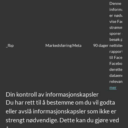
Denne
informasj
er nødvend
vise Face
strømmen
sporer en 
besøk på u
_fbp
Markedsføring
Meta
90 dager
nettsteder
rapportere
til Facebo
Facebook 
deretter b
dataene til
relevant r
mer
Din kontroll av informasjonskapsler
Du har rett til å bestemme om du vil godta
eller avslå informasjonskapsler som ikke er
strengt nødvendige. Dette kan du gjøre ved