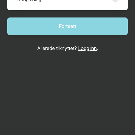
Fortsett
Allerede tilknyttet?
Logg inn
.